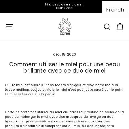
Aller
 DISCOUNT CODE :
PRODUITS 100
au
French
Hello Coree
stocké
contenu
Navigation sur le site
recherc
Pa
déc. 18, 2020
Comment utiliser le miel pour une peau
brillante avec ce duo de miel
Oui, le miel est sucré sur nos toasts français et rend notre thé à la
tasse meilleur, toujours. Mais le miel n'est pas juste sucré sur le pain!
Le miel est sucré sur la peau!
Certains préfèrent utiliser du miel cru dans leur routine de soins de la
peau ou mélanger le miel avec des masques de lavage ou des
hydratants qu'ils possèdent ou certains préfèrent trouver des
produits de beauté qui comprennent du miel ou des ingrédients