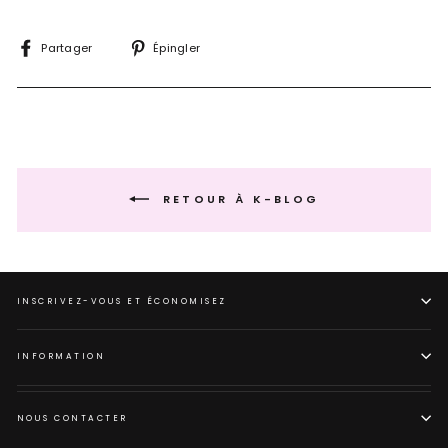
Partager
Épingle
Partager
Épingler
sur
sur
Facebook
Pinterest
RETOUR À K-BLOG
INSCRIVEZ-VOUS ET ÉCONOMISEZ
INFORMATION
NOUS CONTACTER