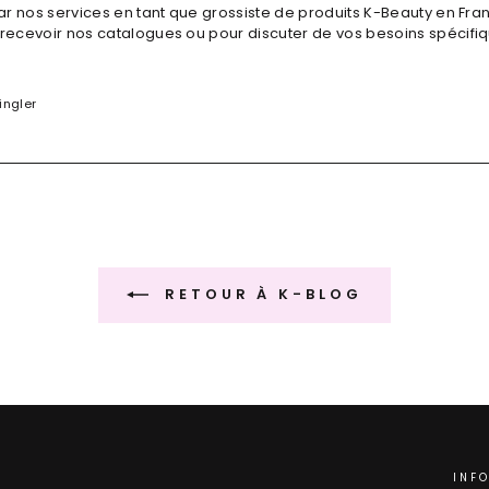
ar nos services en tant que grossiste de produits K-Beauty en Fra
ecevoir nos catalogues ou pour discuter de vos besoins spécifiq
r
Épingle
ingler
sur
ok
Pinterest
RETOUR À K-BLOG
INF