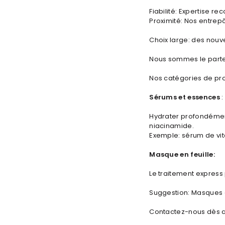
Fiabilité: Expertise r
Proximité: Nos entrepô
Choix large: des nouve
Nous sommes le parten
Nos catégories de pro
Sérums et essences
:
Hydrater profondément 
niacinamide.
Exemple: sérum de vit
Masque en feuille:
Le traitement express
Suggestion: Masques d
Contactez-nous dès a