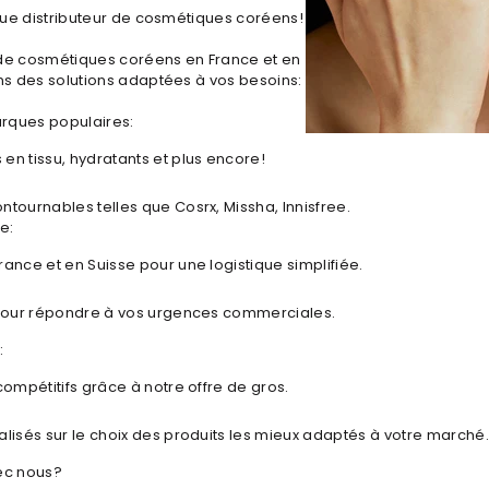
que distributeur de cosmétiques coréens!
 de cosmétiques coréens en France et en
s des solutions adaptées à vos besoins:
arques populaires:
n tissu, hydratants et plus encore!
tournables telles que Cosrx, Missha, Innisfree.
e:
ance et en Suisse pour une logistique simplifiée.
 pour répondre à vos urgences commerciales.
:
compétitifs grâce à notre offre de gros.
lisés sur le choix des produits les mieux adaptés à votre marché.
vec nous?