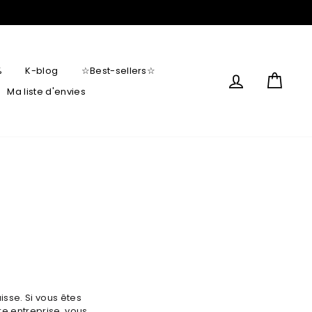
%
K-blog
☆Best-sellers☆
Connectez-v
Panie
Ma liste d'envies
sse. Si vous êtes
e entreprise, vous