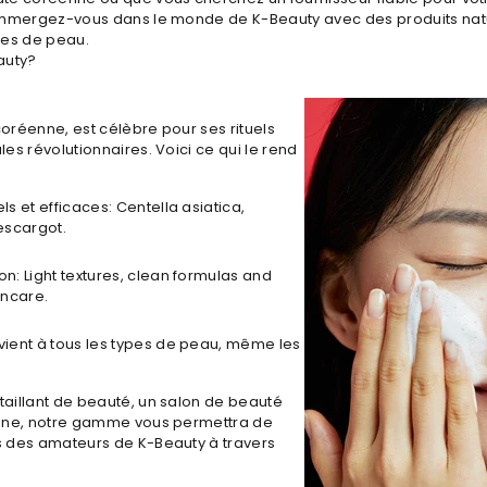
 Immergez-vous dans le monde de K-Beauty avec des produits nat
pes de peau.
auty?
oréenne, est célèbre pour ses rituels
es révolutionnaires. Voici ce qui le rend
ls et efficaces: Centella asiatica,
'escargot.
on: Light textures, clean formulas and
incare.
vient à tous les types de peau, même les
aillant de beauté, un salon de beauté
igne, notre gamme vous permettra de
s des amateurs de K-Beauty à travers