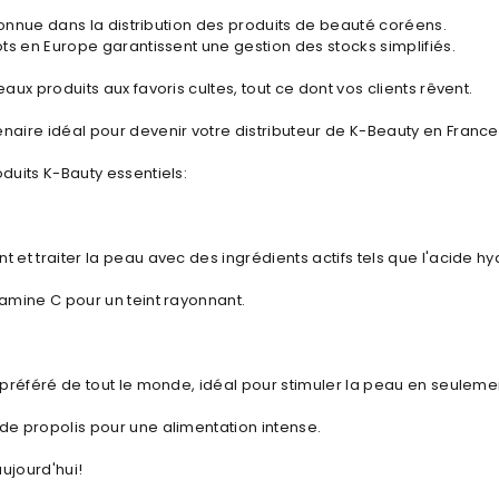
econnue dans la distribution des produits de beauté coréens.
ts en Europe garantissent une gestion des stocks simplifiés.
aux produits aux favoris cultes, tout ce dont vos clients rêvent.
aire idéal pour devenir votre distributeur de K-Beauty en France
duits K-Bauty essentiels:
et traiter la peau avec des ingrédients actifs tels que l'acide hy
amine C pour un teint rayonnant.
 préféré de tout le monde, idéal pour stimuler la peau en seulemen
e propolis pour une alimentation intense.
ujourd'hui!