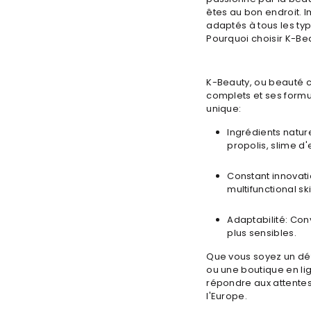
êtes au bon endroit.
adaptés à tous les ty
Pourquoi choisir K-Be
K-Beauty, ou beauté c
complets et ses formul
unique:
Ingrédients nature
propolis, slime d
Constant innovati
multifunctional sk
Adaptabilité: Con
plus sensibles.
Que vous soyez un dét
ou une boutique en l
répondre aux attente
l'Europe.