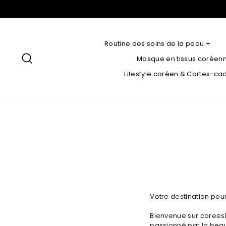
Aller
au
contenu
Routine des soins de la peau +
rechercher
Masque en tissus coréen
Lifestyle coréen & Cartes-c
Votre destination pou
Bienvenue sur coreesh
passionné par la beau