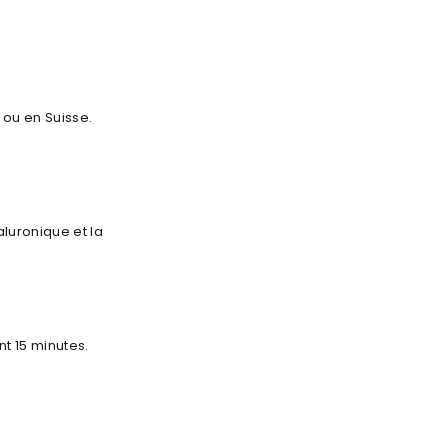
 ou en Suisse.
aluronique et la
t 15 minutes.