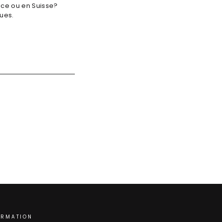
nce ou en Suisse?
ues.
ORMATION