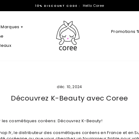
stocké en Suisse
PRODUITS 100% AUTHENTIQUES
Marques +
Promotions 
ne
adeaux
déc. 10, 2024
Découvrez K-Beauty avec Coree
r les cosmétiques coréens: Découvrez K-Beauty!
op.fr, le distributeur des cosmétiques coréens en France et en Sui
té coréenne ou que vous cherchez un fournisseur fiable pour votr