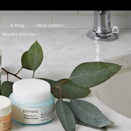
%
K-blog
☆Best-sellers☆
Connectez-v
Panie
Ma liste d'envies