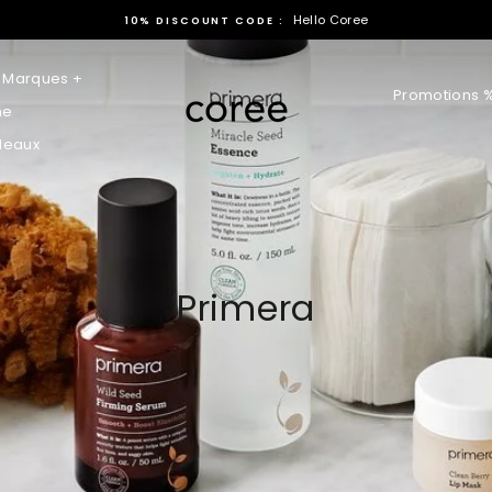
Hello Coree
10% DISCOUNT CODE :
Marques +
Promotions 
ne
adeaux
Primera