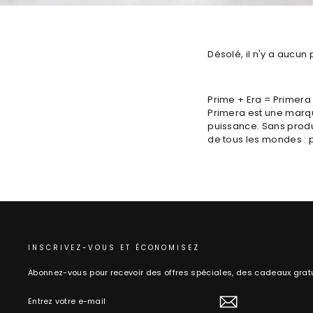
Désolé, il n'y a aucun 
Prime + Era = Primera
Primera est une marqu
puissance. Sans produ
de tous les mondes : p
INSCRIVEZ-VOUS ET ÉCONOMISEZ
Abonnez-vous pour recevoir des offres spéciales, des cadeaux gratu
ENTREZ
VOTRE
E-