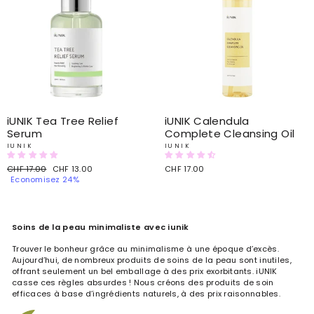
iUNIK Tea Tree Relief
iUNIK Calendula
Serum
Complete Cleansing Oil
IUNIK
IUNIK
Prix
CHF 17.00
Prix
CHF 13.00
CHF 17.00
régulier
Economisez 24%
de
vente
Soins de la peau minimaliste avec iunik
Trouver le bonheur grâce au minimalisme à une époque d’excès.
Aujourd’hui, de nombreux produits de soins de la peau sont inutiles,
offrant seulement un bel emballage à des prix exorbitants. iUNIK
casse ces règles absurdes ! Nous créons des produits de soin
efficaces à base d’ingrédients naturels, à des prix raisonnables.